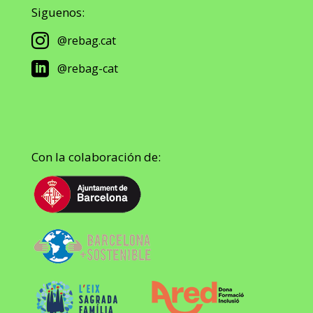
Siguenos:

@rebag.cat

@rebag-cat
Con la colaboración de: