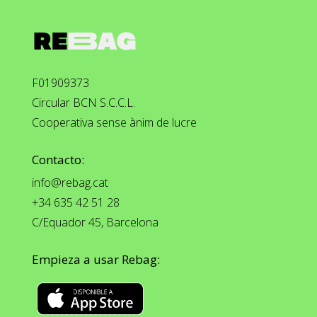
F01909373
Circular BCN S.C.C.L.
Cooperativa sense ànim de lucre
Contacto:
info@rebag.cat
+34 635 42 51 28
C/Equador 45, Barcelona
Empieza a usar Rebag: